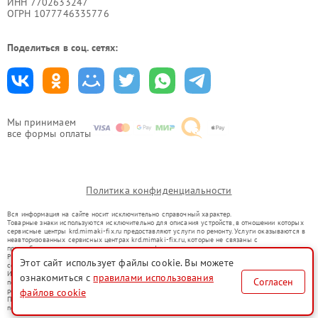
ИНН 7702633247
ОГРН 1077746335776
Поделиться в соц. сетях:
Мы принимаем
все формы оплаты
Политика конфиденциальности
Вся информация на сайте носит исключительно справочный характер.
Товарные знаки используются исключительно для описания устройств, в отношении которых
сервисные центры krd.mimaki-fix.ru предоставляют услуги по ремонту. Услуги оказываются в
неавторизованных сервисных центрах krd.mimaki-fix.ru, которые не связаны с
правообладателями товарных знаков или их официальными представителями.
Ремонт осуществляется для устройств, уже введенных в гражданский оборот в соответствии
Этот сайт использует файлы cookie. Вы можете
со статьей 1487 ГК РФ.
Использование товарных знаков не преследует цели индивидуализации услуг или введения
ознакомиться с
правилами использования
Согласен
потребителей в заблуждение, а служит для информирования о предоставляемых услугах по
файлов cookie
ремонту техники указанных брендов.
Представленная на сайте информация не является публичной офертой, определяемой
положениями Статьи 437(2) Гражданского кодекса РФ