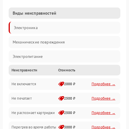
Виды неисправностей
Электроника
Механические повреждения
Электропитание
Неисправности
Стоимость
Работа системы
Не включается
2000 ₽
Подробнее →
Механика
Не печатает
2500 ₽
Подробнее →
Оптика
Не распознает картриджи
2500 ₽
Подробнее →
Программное обеспечение
Перегрев во время работы
3000 ₽
Подробнее →
Корпус/Герметичность