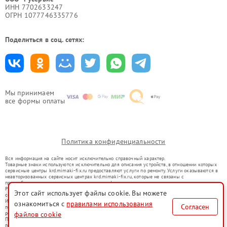
ИНН 7702633247
ОГРН 1077746335776
Поделиться в соц. сетях:
Мы принимаем
все формы оплаты
Политика конфиденциальности
Вся информация на сайте носит исключительно справочный характер.
Товарные знаки используются исключительно для описания устройств, в отношении которых
сервисные центры krd.mimaki-fix.ru предоставляют услуги по ремонту. Услуги оказываются в
неавторизованных сервисных центрах krd.mimaki-fix.ru, которые не связаны с
правообладателями товарных знаков или их официальными представителями.
Ремонт осуществляется для устройств, уже введенных в гражданский оборот в соответствии
Этот сайт использует файлы cookie. Вы можете
со статьей 1487 ГК РФ.
Использование товарных знаков не преследует цели индивидуализации услуг или введения
ознакомиться с
правилами использования
Согласен
потребителей в заблуждение, а служит для информирования о предоставляемых услугах по
файлов cookie
ремонту техники указанных брендов.
Представленная на сайте информация не является публичной офертой, определяемой
положениями Статьи 437(2) Гражданского кодекса РФ