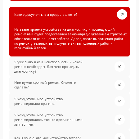
Какие документы вы предоставляете?
На этапе приема устройства на диагностику и последующий
ремонт вам будет предоставлен заказ-наряд с указанием страховых
обязательств на ваше устройство. Далее, после выполнения работ
по ремонту техники, вы получите акт выполненных работ и
гарантийный талон.
Я уже знаю в чем неисправность и какой
ремонт необходим. Для чего проводить
диагностику?
Мне нужен срочный ремонт. Сможете
сделать?
Я хочу, чтобы мое устройство
ремонтировали при мне.
Я хочу, чтобы мое устройство
ремонтировалось только оригинальными
запчастями.
Как я узнаю, что мое устройство готово?