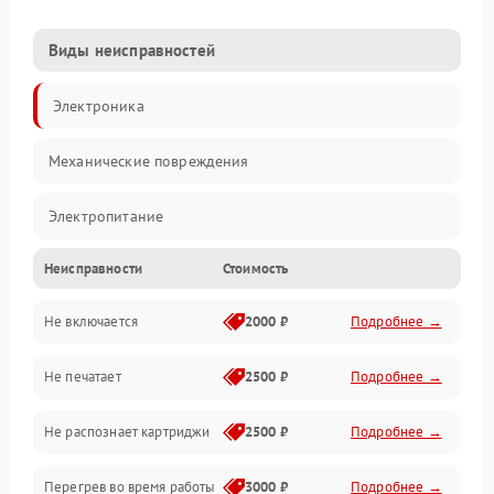
Виды неисправностей
Электроника
Механические повреждения
Электропитание
Неисправности
Стоимость
Работа системы
Не включается
2000 ₽
Подробнее →
Механика
Не печатает
2500 ₽
Подробнее →
Оптика
Не распознает картриджи
2500 ₽
Подробнее →
Программное обеспечение
Перегрев во время работы
3000 ₽
Подробнее →
Корпус/Герметичность