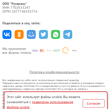
ООО "Русервис"
ИНН 7702633247
ОГРН 1077746335776
Поделиться в соц. сетях:
Мы принимаем
все формы оплаты
Политика конфиденциальности
Вся информация на сайте носит исключительно справочный характер.
Товарные знаки используются исключительно для описания устройств, в отношении которых
сервисные центры krd.mimaki-fix.ru предоставляют услуги по ремонту. Услуги оказываются в
неавторизованных сервисных центрах krd.mimaki-fix.ru, которые не связаны с
правообладателями товарных знаков или их официальными представителями.
Ремонт осуществляется для устройств, уже введенных в гражданский оборот в соответствии
Этот сайт использует файлы cookie. Вы можете
со статьей 1487 ГК РФ.
Использование товарных знаков не преследует цели индивидуализации услуг или введения
ознакомиться с
правилами использования
Согласен
потребителей в заблуждение, а служит для информирования о предоставляемых услугах по
файлов cookie
ремонту техники указанных брендов.